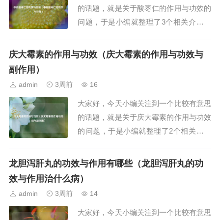
的话题，就是关于酸枣仁的作用与功效的
问题，于是小编就整理了3个相关介绍酸
枣仁的作用与功效的解答，让我们一起看
看吧。文章目录：中药酸枣仁的功效与作
庆大霉素的作用与功效（庆大霉素的作用与功效与
用中药酸枣仁的功效与作用酸枣仁的作用
副作用）
与功效 安神助眠药用大一、中药酸枣仁
admin
3周前
16
的功效与作用酸枣仁的功效与作用如下：
大家好，今天小编关注到一个比较有意思
一、核心功效...
的话题，就是关于庆大霉素的作用与功效
的问题，于是小编就整理了2个相关介绍
庆大霉素的作用与功效的解答，让我们一
起看看吧。文章目录：庆大霉素的作用与
龙胆泻肝丸的功效与作用有哪些（龙胆泻肝丸的功
功效庆大霉素的作用与功效与副作用一、
效与作用治什么病）
庆大霉素的作用与功效庆大霉素的作用与
admin
3周前
14
功效如下：庆大霉素属于广谱氨基糖苷类
大家好，今天小编关注到一个比较有意思
抗生素，其核...