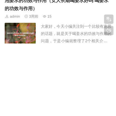
泡姜水的功效与作用（女人长期喝姜水好吗 喝姜水
作用三九胃泰胶囊的功效与作用一、三九
的功效与作用）
胃泰的功效与作用三九胃泰的功效与作用
admin
3周前
15
主要包括以下几点：清热燥湿、行气活
大家好，今天小编关注到一个比较有意思
血：三九胃泰能...
的话题，就是关于喝姜水的功效与作用的
问题，于是小编就整理了2个相关介绍喝
姜水的功效与作用的解答，让我们一起看
看吧。文章目录：泡姜水的功效与作用女
水芹菜的功效与作用（生活中的水芹菜有什么功效
人长期喝姜水好吗 喝姜水的功效与作用
和作用?）
一、泡姜水的功效与作用泡姜水具有发汗
admin
3周前
13
解表，温中止呕，温肺止咳的作用。对于
大家好，今天小编关注到一个比较有意思
风寒表症的初...
的话题，就是关于水芹菜的功效与作用的
问题，于是小编就整理了3个相关介绍水
芹菜的功效与作用的解答，让我们一起看
看吧。文章目录：水芹菜的功效与作用生
马齿苋的功效与作用 马齿苋的小偏方（马齿苋的10