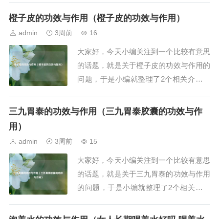
起看看吧。文章目录：胶原蛋白的作用与
橙子皮的功效与作用（橙子皮的功效与作用）
功效胶原蛋白的功效与作用一、胶原蛋白
admin
3周前
16
的作用与功效胶原蛋白是维持人体健康和
大家好，今天小编关注到一个比较有意思
美丽的重要蛋白质，具有增强皮肤弹性、
的话题，就是关于橙子皮的功效与作用的
保护关节、维...
问题，于是小编就整理了2个相关介绍橙
子皮的功效与作用的解答，让我们一起看
看吧。文章目录：橙子皮的功效与作用橙
三九胃泰的功效与作用（三九胃泰胶囊的功效与作
子皮的功效与作用一、橙子皮的功效与作
用）
用橙子皮具有化痰降腻、消食和胃、解鱼
admin
3周前
15
蟹毒、理气宽胸、清新提神、美容护发、
大家好，今天小编关注到一个比较有意思
解腻增香及辅...
的话题，就是关于三九胃泰的功效与作用
的问题，于是小编就整理了2个相关介绍
三九胃泰的功效与作用的解答，让我们一
起看看吧。文章目录：三九胃泰的功效与