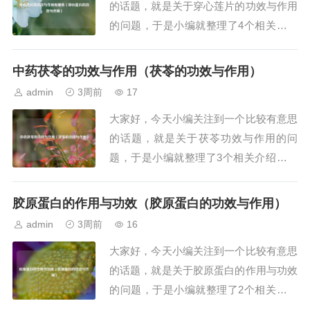
的话题，就是关于穿心莲片的功效与作用
的问题，于是小编就整理了4个相关介绍
穿心莲片的功效与作用的解答，让我们一
起看看吧。文章目录：穿心莲片的功效与
中药茯苓的功效与作用（茯苓的功效与作用）
作用有哪些穿心莲片的功效与作用穿心莲
admin
3周前
17
片的功效与作用穿心莲片的功效与作用
大家好，今天小编关注到一个比较有意思
一、穿心莲片的功效与作用有哪些穿心莲
的话题，就是关于茯苓功效与作用的问
片具有以下功效...
题，于是小编就整理了3个相关介绍茯苓
功效与作用的解答，让我们一起看看吧。
文章目录：中药茯苓的功效与作用茯苓的
胶原蛋白的作用与功效（胶原蛋白的功效与作用）
功效与作用中药茯苓功效与作用一、中药
admin
3周前
16
茯苓的功效与作用茯苓的功效与作用如
大家好，今天小编关注到一个比较有意思
下：一、利水渗湿茯苓被称为“利水圣
的话题，就是关于胶原蛋白的作用与功效
药”，其性甘淡平和...
的问题，于是小编就整理了2个相关介绍
胶原蛋白的作用与功效的解答，让我们一