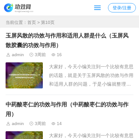
登录/注册
当前位置：
首页
> 第10页
玉屏风散的功效与作用和适用人群是什么（玉屏风
散胶囊的功效与作用）
admin
3周前
16
大家好，今天小编关注到一个比较有意思
的话题，就是关于玉屏风散的功效与作用
和适用人群的问题，于是小编就整理了2
个相关介绍玉屏风散的功效与作用和适用
人群的解答，让我们一起看看吧。文章目
中药酸枣仁的功效与作用（中药酸枣仁的功效与作
录：玉屏风散的功效与作用和适用人群是
用）
什么玉屏风散胶囊的功效与作用一、玉屏
admin
3周前
14
风散的功效与作用和适用人群是什么玉屏
大家好，今天小编关注到一个比较有意思
风散的功效与...