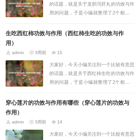
的话题，就是关于龙胆泻肝丸的功效与作
用的问题，于是小编就整理了2个相关介
绍龙胆泻肝丸的功效与作用的解答，让我
们一起看看吧。文章目录：龙胆泻肝丸的
生吃西红柿功效与作用（西红柿生吃的功效与作
功效与作用有哪些龙胆泻肝丸的功效与作
用）
用治什么病一、龙胆泻肝丸的功效与作用
admin
3周前
15
有哪些龙胆泻肝丸的功效与作用如下：1.
大家好，今天小编关注到一个比较有意思
清利肝胆...
的话题，就是关于西红柿生吃的功效与作
用的问题，于是小编就整理了2个相关介
绍西红柿生吃的功效与作用的解答，让我
们一起看看吧。文章目录：生吃西红柿功
穿心莲片的功效与作用有哪些（穿心莲片的功效与
效与作用西红柿生吃的功效与作用一、生
作用）
吃西红柿功效与作用生吃西红柿具有补充
admin
3周前
14
营养、调节血压、美容养颜、提高免疫力
大家好，今天小编关注到一个比较有意思
及预防疾病等...