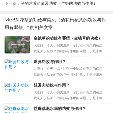
下一篇：
笋的营养价值及功效（竹笋的功效与作用）
“枸杞菊花茶的功效与禁忌（菊花枸杞茶的功效与作
用有哪些）” 的相关文章
金钱草的功效有哪些（金钱草的功效）
大家好，今天小编关注到一个比较有意思的话题，
就是关于金钱草的功效与作用的问题，于是小编就
整理了4个相关介绍金钱草的功效与作用的解答，让
瓜蒌功效与作用？
我们一起看看吧。文章目录：金钱草的功效有哪些
金钱草的功效金钱草的功效与作用金钱草的作用和
大家好，今天小编关注到一个比较有意思的话题，
功效一、金钱草的功效有哪些金钱草具有以下功
就是关于瓜蒌的功效与作用的问题，于是小编就整
效：利胆排石：金钱草可促进胆汁分泌，...
理了2个相关介绍瓜蒌的功效与作用的解答，让我们
桂圆肉功效与作用？
一起看看吧。瓜蒌功效与作用？院子里种了几棵瓜
蒌结了很多果实，瓜蒌有什么作用和功效？瓜蒌功
大家好，今天小编关注到一个比较有意思的话题，
效与作用？瓜蒌功效与作用 瓜蒌的功效与作用为清
就是关于桂圆干的功效与作用的问题，于是小编就
热涤痰、利气宽胸、消痈散结、润燥...
整理了2个相关介绍桂圆干的功效与作用的解答，让
益母草泡水喝的功效与作用？
我们一起看看吧。桂圆肉功效与作用？龙眼干的功