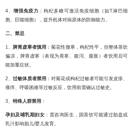
4、
增强免疫力
：枸杞多糖可激活免疫细胞（如T淋巴细
胞、巨噬细胞），提升机体对病原体的防御能力。
二、禁忌
1、
脾胃虚寒者慎用
：菊花性微寒，枸杞性平，但整体茶饮
偏凉，脾胃虚寒（表现为畏寒、腹泻、腹胀）者饮用后可
能加重症状。
2、
过敏体质者禁用
：对菊花或枸杞过敏者可能引发皮疹、
瘙痒、呼吸困难等过敏反应，饮用前需确认过敏史。
3、
特殊人群禁用
：
孕妇及哺乳期妇女
：需咨询医生，因茶饮可能通过胎盘或
乳汁影响胎儿/婴儿发育。