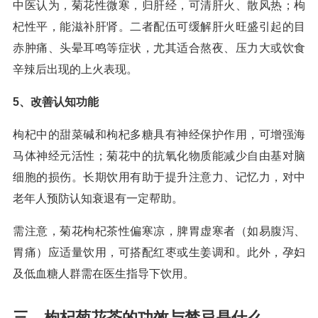
中医认为，菊花性微寒，归肝经，可清肝火、散风热；枸
杞性平，能滋补肝肾。二者配伍可缓解肝火旺盛引起的目
赤肿痛、头晕耳鸣等症状，尤其适合熬夜、压力大或饮食
辛辣后出现的上火表现。
5、改善认知功能
枸杞中的甜菜碱和枸杞多糖具有神经保护作用，可增强海
马体神经元活性；菊花中的抗氧化物质能减少自由基对脑
细胞的损伤。长期饮用有助于提升注意力、记忆力，对中
老年人预防认知衰退有一定帮助。
需注意，菊花枸杞茶性偏寒凉，脾胃虚寒者（如易腹泻、
胃痛）应适量饮用，可搭配红枣或生姜调和。此外，孕妇
及低血糖人群需在医生指导下饮用。
三、枸杞菊花茶的功效与禁忌是什么