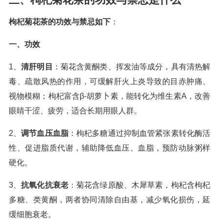
枸杞菊花茶的功效与禁忌如下
：
一、功效
1、
清肝明目
：菊花含黄酮类、挥发油等成分，具有清热解
毒、疏散风热的作用，可缓解肝火上炎导致的目赤肿痛、
视物模糊；枸杞富含β-胡萝卜素，能转化为维生素A，改善
眼睛干涩、疲劳，适合长期用眼人群。
2、
调节血压血脂
：枸杞多糖通过抑制血管紧张素转化酶活
性、促进脂质代谢，辅助降低血压、血脂，预防动脉粥样
硬化。
3、
抗氧化抗衰老
：菊花含绿原酸、木犀草素，枸杞含枸杞
多糖、类黄酮，两者协同清除自由基，减少氧化损伤，延
缓细胞衰老。