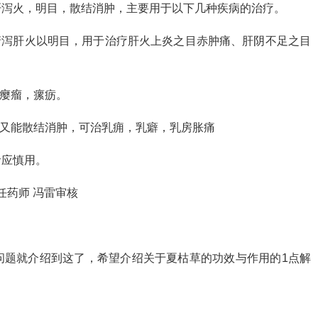
肝泻火，明目，散结消肿，主要用于以下几种疾病的治疗。
清泻肝火以明目，用于治疗肝火上炎之目赤肿痛、肝阴不足之目
疗瘿瘤，瘰疬。
，又能散结消肿，可治乳痈，乳癖，乳房胀痛
者应慎用。
任药师 冯雷审核
问题就介绍到这了，希望介绍关于夏枯草的功效与作用的1点解