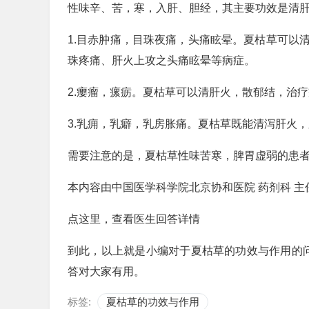
性味辛、苦，寒，入肝、胆经，其主要功效是清
1.目赤肿痛，目珠夜痛，头痛眩晕。夏枯草可以
珠疼痛、肝火上攻之头痛眩晕等病症。
2.瘿瘤，瘰疬。夏枯草可以清肝火，散郁结，治
3.乳痈，乳癖，乳房胀痛。夏枯草既能清泻肝火
需要注意的是，夏枯草性味苦寒，脾胃虚弱的患
本内容由中国医学科学院北京协和医院 药剂科 主
点这里，查看医生回答详情
到此，以上就是小编对于夏枯草的功效与作用的
答对大家有用。
标签:
夏枯草的功效与作用