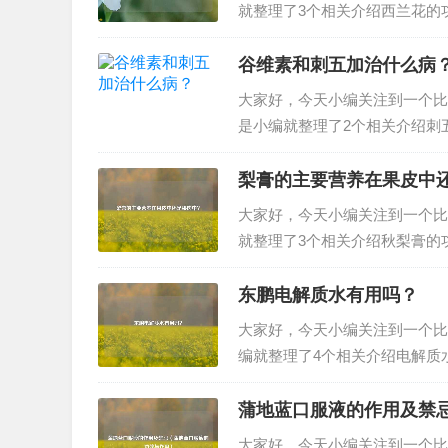
就整理了3个相关介绍西兰花的
么功效?西兰花的功效和吃法西
健康功效西兰花营养丰富、口味鲜
谷维素和刺五加治什么病
大家好，今天小编关注到一个比
是小编就整理了2个相关介绍刺
五加治什么病？刺五加有哪些形
能和内分泌调节等作用。而刺五加
梨膏的主要营养在果皮中
大家好，今天小编关注到一个比
就整理了3个相关介绍秋梨膏的
还是果肉中？秋梨膏的功效与作
肉中？梨膏的主要营养在果皮中首
东鹏电解质水有用吗？
大家好，今天小编关注到一个比
编就整理了4个相关介绍电解质
吗？补液元电解质固体饮料有什
水有用吗？管用。电解质水可以补
蒲地蓝口服液的作用及禁
大家好，今天小编关注到一个比