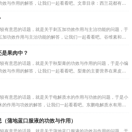
功效与作用的解答，让我们一起看看吧。文章目录：西兰花都有什
兰花的功效与作用有哪些一、西兰花都有什么功效?西兰花具有多种
美，被《时...
？
较有意思的话题，就是关于刺五加功效作用与主治功能的问题，于
五加功效作用与主治功能的解答，让我们一起看看吧。谷维素和刺
态特征和功效？谷维素和刺五加治什么病？谷维素改善植物神经功
主治：风寒，...
还是果肉中？
较有意思的话题，就是关于秋梨膏的功效与作用的问题，于是小编
功效与作用的解答，让我们一起看看吧。梨膏的主要营养在果皮中
用？秋梨膏熬那么久还有营养吗？梨膏的主要营养在果皮中还是果
先，梨皮含有...
较有意思的话题，就是关于电解质水的作用与功效的问题，于是小
水的作用与功效的解答，让我们一起看看吧。东鹏电解质水有用
么作用？电解质水是带气的吗？天豹电解质水怎么样？东鹏电解质
充微量元素和缺...
忌（蒲地蓝口服液的功效与作用）
较有意思的话题，就是关于蒲地蓝口服液的功效与作用的问题，于