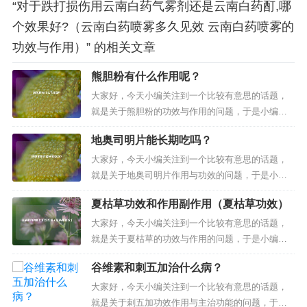
“对于跌打损伤用云南白药气雾剂还是云南白药酊,哪
个效果好?（云南白药喷雾多久见效 云南白药喷雾的
功效与作用）” 的相关文章
熊胆粉有什么作用呢？
大家好，今天小编关注到一个比较有意思的话题，
就是关于熊胆粉的功效与作用的问题，于是小编就
整理了1个相关介绍熊胆粉的功效与作用的解答，让
地奥司明片能长期吃吗？
我们一起看看吧。熊胆粉有什么作用呢？熊胆粉有
什么作用呢？熊胆粉具有清热，抗炎，平肝，明
大家好，今天小编关注到一个比较有意思的话题，
目，的作用，还有非常强的杀菌功效，可以保护肝
就是关于地奥司明片作用与功效的问题，于是小编
脏，能够调节人体的免疫力，一般用于治...
就整理了1个相关介绍地奥司明片作用与功效的解
夏枯草功效和作用副作用（夏枯草功效）
答，让我们一起看看吧。地奥司明片能长期吃吗？
地奥司明片能长期吃吗？可以长期的服用，要注意
大家好，今天小编关注到一个比较有意思的话题，
一些不良反应。如过对对地奥司明片过敏的患者，
就是关于夏枯草的功效与作用的问题，于是小编就
这种情况肯定要禁用，如果是出现了一些...
整理了2个相关介绍夏枯草的功效与作用的解答，让
谷维素和刺五加治什么病？
我们一起看看吧。文章目录：夏枯草功效和作用副
作用夏枯草功效一、夏枯草功效和作用副作用夏枯
大家好，今天小编关注到一个比较有意思的话题，
草的功效与作用夏枯草为常用中药材，性寒，归
就是关于刺五加功效作用与主治功能的问题，于是