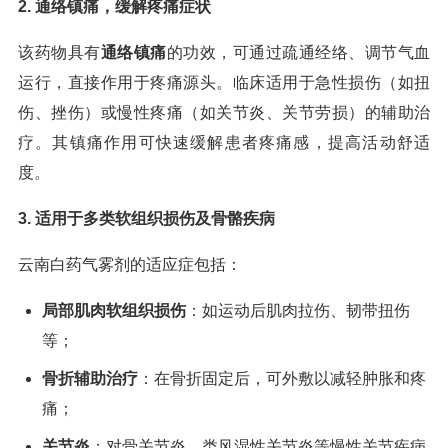
2. 通络镇痛，缓解疼痛症状
该药物具有
通络镇痛
的功效，可通过疏通经络、调节气血
运行，直接作用于疼痛源头。临床适用于急性损伤（如扭
伤、挫伤）或慢性疼痛（如关节炎、关节劳损）的辅助治
疗。其镇痛作用可快速缓解患者疼痛感，提高活动舒适
度。
3. 适用于多类软组织损伤及骨骼疾病
云南白药气雾剂的适应症包括：
局部肌肉软组织损伤
：如运动后肌肉拉伤、韧带扭伤
等；
骨折辅助治疗
：在骨折固定后，可外敷以减轻肿胀和疼
痛；
关节炎
：对骨关节炎、类风湿性关节炎等慢性关节疾病